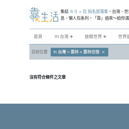
集結
６０ + 位 知名部落客
，台灣、世
息、懶人包系列，「靠」過來～給你
首頁
IN 台灣
放眼世界
世界
目前位置
In 台灣 > 雲林 > 雲林住宿
沒有符合條件之文章