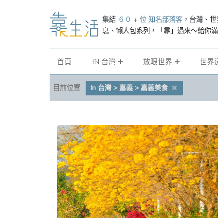
集結
６０ + 位 知名部落客
，台灣、世
息、懶人包系列，「靠」過來～給你
首頁
IN 台灣
放眼世界
世界
目前位置
In 台灣 > 嘉義 > 嘉義美食