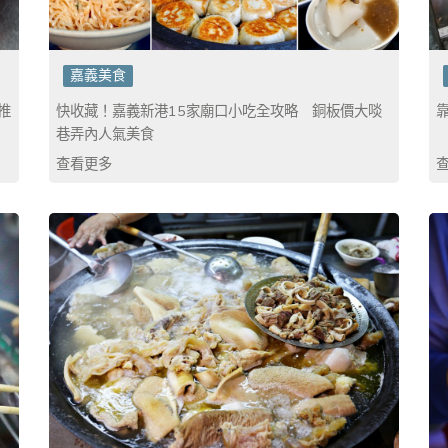
嘉義美食
推
快收藏！嘉義新港15家廟口小吃全攻略 銅板價大啖
巷弄內人氣美食
查看更多