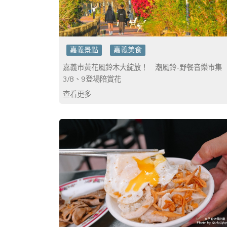
嘉義景點
嘉義美食
嘉義市黃花風鈴木大綻放！ 潮風鈴-野餐音樂市集
3/8、9登場陪賞花
查看更多