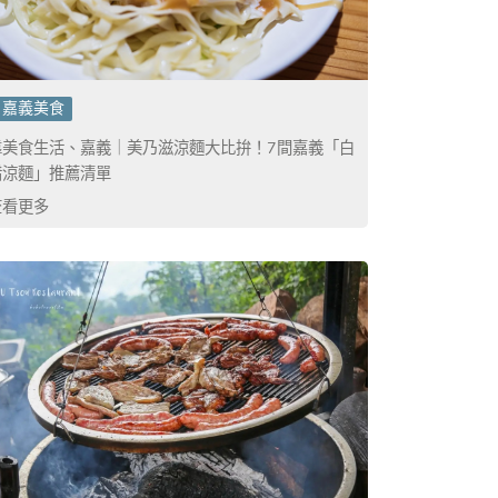
嘉義美食
靠美食生活、嘉義｜美乃滋涼麵大比拚！7間嘉義「白
醋涼麵」推薦清單
查看更多