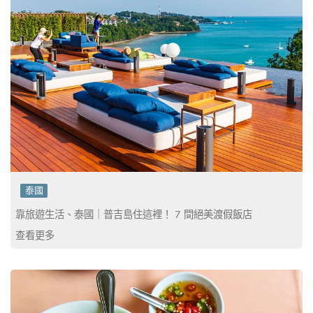
泰國
靠旅遊生活、泰國｜普吉島住這裡！ 7 間絕美渡假飯店
查看更多