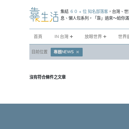
集結
６０ + 位 知名部落客
，台灣、世
息、懶人包系列，「靠」過來～給你
首頁
IN 台灣
放眼世界
世界
目前位置
專題NEWS
沒有符合條件之文章