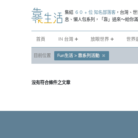
集結
６０ + 位 知名部落客
，台灣、世
息、懶人包系列，「靠」過來～給你
首頁
IN 台灣
放眼世界
世界
目前位置
Fun生活 > 靠系列活動
沒有符合條件之文章