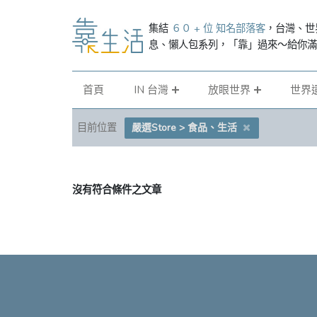
集結
６０ + 位 知名部落客
，台灣、世
息、懶人包系列，「靠」過來～給你
首頁
IN 台灣
放眼世界
世界
目前位置
嚴選Store > 食品、生活
沒有符合條件之文章