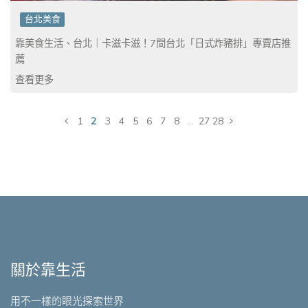
台北美食
靠美食生活、台北｜卡滋卡滋！7間台北「日式炸豬排」專賣店推
薦
查看更多
2
...
1
3
4
5
6
7
8
27
28
關於靠生活
用不一樣的眼光探索世界