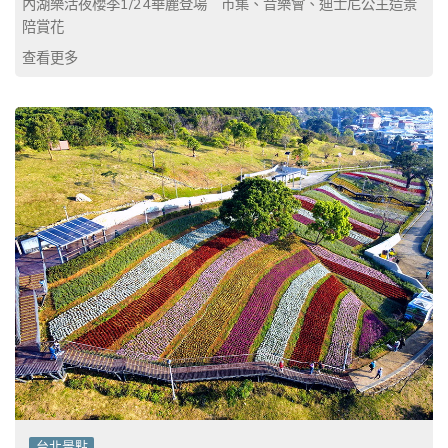
內湖樂活夜櫻季1/24華麗登場 市集、音樂會、迪士尼公主造景
陪賞花
查看更多
台北景點