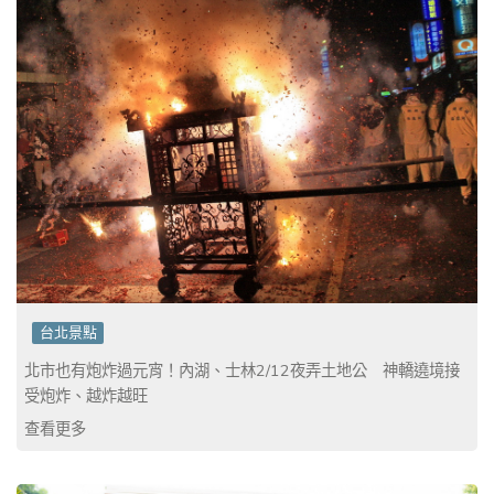
台北景點
北市也有炮炸過元宵！內湖、士林2/12夜弄土地公 神轎遶境接
受炮炸、越炸越旺
查看更多