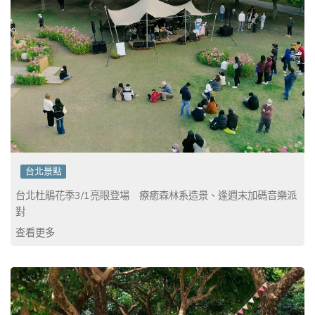
台北景點
台北杜鵑花季3/1亮眼登場 療癒森林系造景、逢週末加碼音樂派
對
查看更多