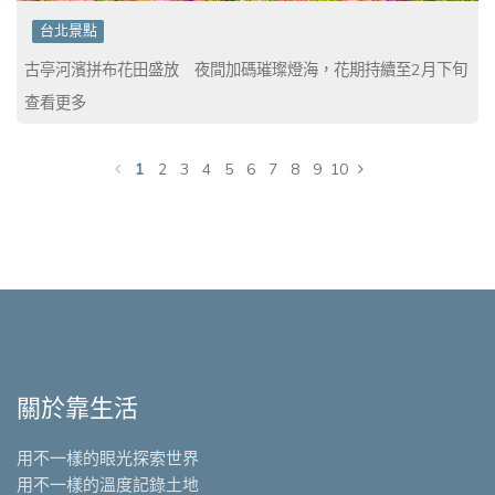
台北景點
古亭河濱拼布花田盛放 夜間加碼璀璨燈海，花期持續至2月下旬
查看更多
1
2
3
4
5
6
7
8
9
10
關於靠生活
用不一樣的眼光探索世界
用不一樣的溫度記錄土地