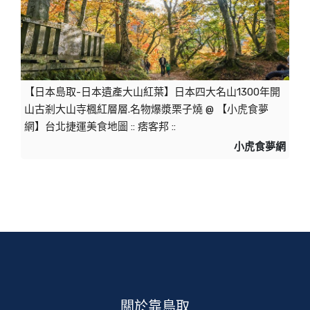
【日本島取-日本遺產大山紅葉】日本四大名山1300年開
山古剎大山寺楓紅層層.名物爆漿栗子燒 @ 【小虎食夢
網】台北捷運美食地圖 :: 痞客邦 ::
小虎食夢網
關於靠鳥取