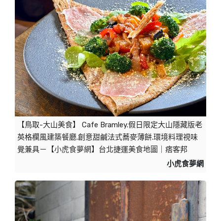
【鳥取-大山美食】 Cafe Bramley.假日限定大山隱藏版老
英格欄風建築餐廳.創意甜鹹法式蕎麥薄餅.環境料理視味
覺兼具－【小虎食夢網】台北捷運美食地圖｜痞客邦
小虎食夢網