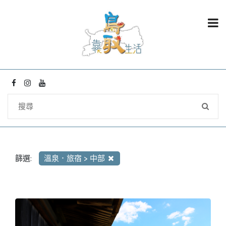
篩選:
溫泉．旅宿 > 中部