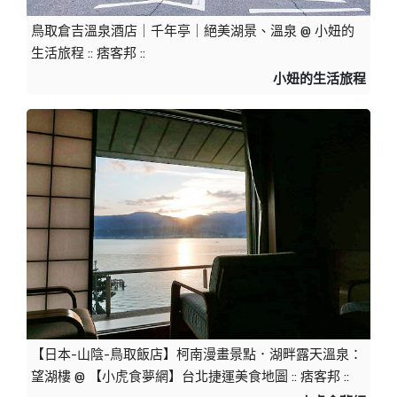
鳥取倉吉溫泉酒店｜千年亭｜絕美湖景、溫泉 @ 小妞的
生活旅程 :: 痞客邦 ::
小妞的生活旅程
【日本-山陰-鳥取飯店】柯南漫畫景點．湖畔露天溫泉：
望湖樓 @ 【小虎食夢網】台北捷運美食地圖 :: 痞客邦 ::