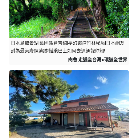
日本鳥取景點!舊國鐵倉吉線!夢幻鐵道竹林秘境!日本網友
封為最美廢線遺跡!搭乘巴士如何去通通報你知!
肉魯 走遍全台灣●環遊全世界