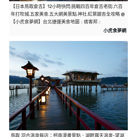
【日本鳥取倉吉】12小時快閃.挑戰四百年倉吉老街.六百
年打吹城.五家美食.五大網美景點.神社.紅葉銀杏全攻略 @ 
【小虎食夢網】台北捷運美食地圖 :: 痞客邦 ::
小虎食夢網
鳥取 羽合溫泉飯店：柯南漫畫景點．湖畔露天溫泉-望湖