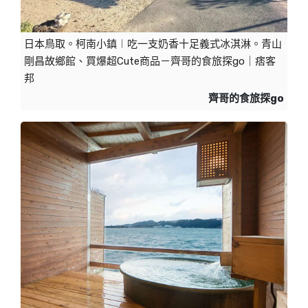
日本鳥取。柯南小鎮︱吃一支奶香十足義式冰淇淋。青山
剛昌故鄉館、買爆超Cute商品－齊哥的食旅探go｜痞客
邦
齊哥的食旅探go