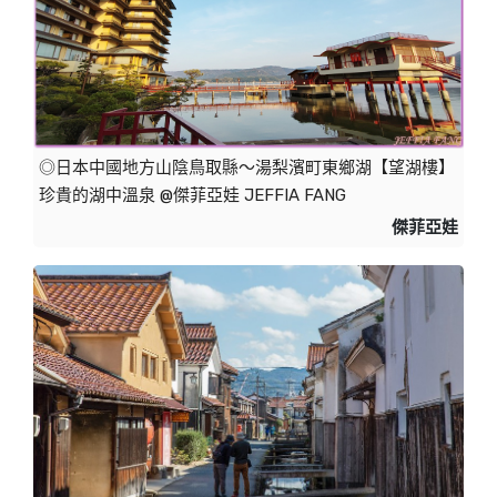
◎日本中國地方山陰鳥取縣～湯梨濱町東鄉湖【望湖樓】
珍貴的湖中溫泉 @傑菲亞娃 JEFFIA FANG
傑菲亞娃