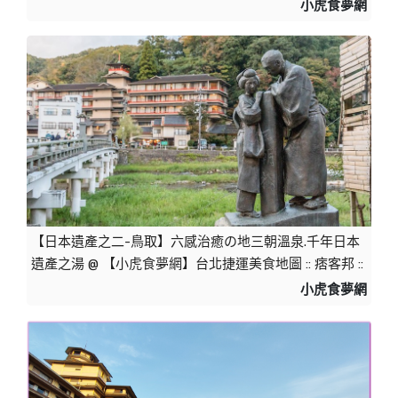
小虎食夢網
【日本遺產之二-鳥取】六感治癒の地三朝溫泉.千年日本
遺產之湯 @ 【小虎食夢網】台北捷運美食地圖 :: 痞客邦 ::
小虎食夢網