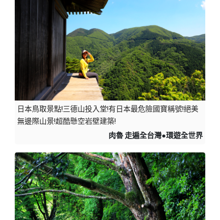
日本鳥取景點!三德山投入堂!有日本最危險國寶稱號!絕美
無邊際山景!超酷懸空岩壁建築!
肉魯 走遍全台灣●環遊全世界