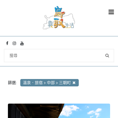
篩選:
溫泉．旅宿 > 中部 > 三朝町