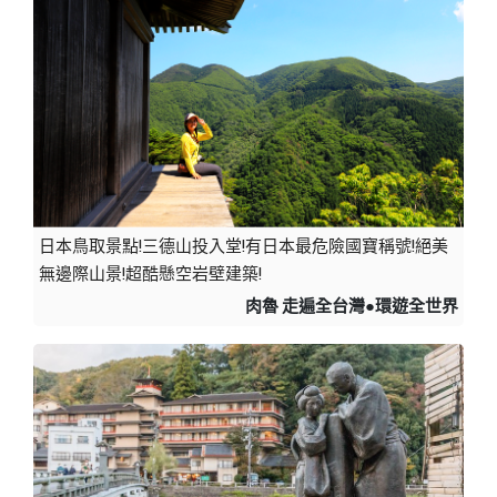
日本鳥取景點!三德山投入堂!有日本最危險國寶稱號!絕美
無邊際山景!超酷懸空岩壁建築!
肉魯 走遍全台灣●環遊全世界