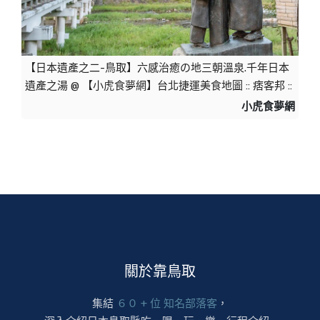
【日本遺產之二-鳥取】六感治癒の地三朝溫泉.千年日本
遺產之湯 @ 【小虎食夢網】台北捷運美食地圖 :: 痞客邦 ::
小虎食夢網
關於靠鳥取
集結
６０ + 位 知名部落客
，