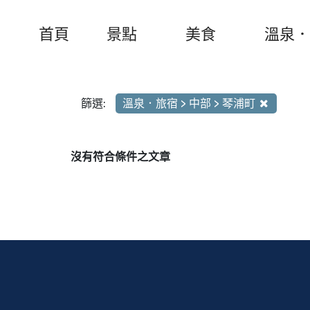
首頁
景點
美食
溫泉．
篩選:
溫泉．旅宿 > 中部 > 琴浦町
沒有符合條件之文章