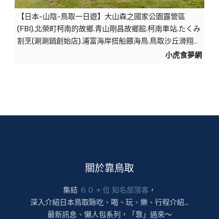
【日本-山陰-鳥取一日遊】大山森之國家公園露營區
(FBI).北榮町柯南的故鄉.青山剛昌故鄉館.柯南車站.たくみ
割烹(涮涮鍋創始店).浦富海岸搭船餵海鳥.鳥取沙丘滑翔
傘、沙漠越野自行車.天空之鏡 @ 【小虎食夢網】台北捷
小虎食夢網
運美食地圖 :: 痞客邦 ::
關於靠鳥取
集結
６０ + 位 知名部落客
，
深入介紹日本鳥取縣吃、喝、玩、樂、行程介紹...
最新訊息、懶人包系列，「靠」過來～