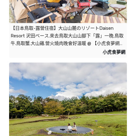
【日本鳥取-露營住宿】大山山麓のリゾートDaisen 
Resort 沢田ベース.來去鳥取大山山腳下「露」一晚.鳥取
牛.鳥取蟹.大山雞.營火燒肉晚會好溫暖 @ 【小虎食夢網】
台北捷運美食地圖 :: 痞客邦 ::
小虎食夢網