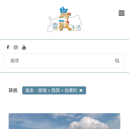
篩選:
溫泉．旅宿 > 西部 > 伯耆町