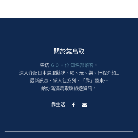
關於靠鳥取
集結
６０ + 位 知名部落客
，
深入介紹日本鳥取縣吃、喝、玩、樂、行程介紹...
最新訊息、懶人包系列，「靠」過來～
給你滿滿鳥取縣旅遊資訊。
靠生活