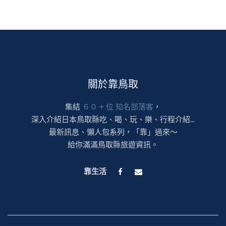
關於靠鳥取
集結
６０ + 位 知名部落客
，
深入介紹日本鳥取縣吃、喝、玩、樂、行程介紹...
最新訊息、懶人包系列，「靠」過來～
給你滿滿鳥取縣旅遊資訊。
靠生活