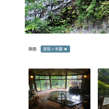
篩選:
景點 > 本廳