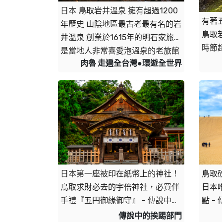
日本 鳥取岩井溫泉 擁有超過1200
有著
年歷史 山陰地區最古老最有名的岩
鳥取
井溫泉 創業於1615年的明石家旅館 
時節
是當地人非常喜愛泡溫泉的老旅館
肉魯 走遍全台灣●環遊全世界
唷 還擁有害羞指數破表的男女混浴
唷
日本第一座被印在紙幣上的神社！
鳥取砂
鳥取求財必去的宇倍神社，必買伴
日本
手禮『五円御緣御守』 - 傳說中的
點 -
挨踢部門
傳說中的挨踢部門