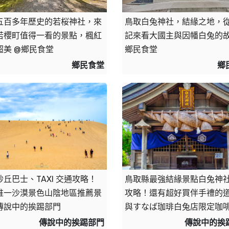
五百多年歷史的若桜神社，來
鳥取白兔神社，結緣之地，
若櫻町值得一看的景點，楓紅
記來看大國主與因幡白兔的故
超美 @鄉民食堂
鄉民食堂
鄉民食堂
鄉
丘巴士、TAXI 交通攻略！
鳥取縣最強結緣景點白兔神
唯一沙漠景色山陰地區推薦景
攻略！還有超好買伴手禮的
 傳說中的挨踢部門
與すなば珈琲白兔店限定咖啡 
說中的挨踢部門
傳說中的挨踢部門
傳說中的挨