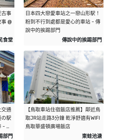
從古事
日本四大戀愛車站之一戀山形駅！
事 @
粉到不行到處都是愛心的車站 - 傳
說中的挨踢部門
民食堂
傳說中的挨踢部門
社交通
【鳥取車站住宿飯店推薦】鄰近鳥
道の駅
取JR站走路3分鐘 乾淨舒適有WIFI 
- 傳
鳥取華盛頓廣場飯店
踢部門
東蛙池溏