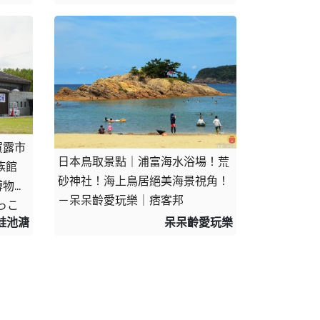
賀露市
日本鳥取景點｜浦富海水浴場！荒
館 
砂神社！海上鳥居絕美海景視角！
博物館
－呆呆齡愛玩樂｜痞客邦
っこ
蛙池溏
呆呆齡愛玩樂