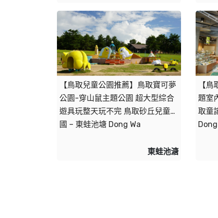
【鳥取兒童公園推薦】鳥取寶可夢
【鳥
公園-穿山鼠主題公園 超大型綜合
題室
遊具玩整天玩不完 鳥取砂丘兒童王
取童謠
國 – 東蛙池塘 Dong Wa
Dong
東蛙池溏