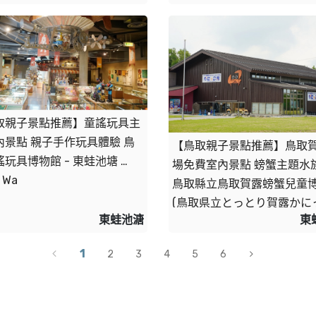
取親子景點推薦】童謠玩具主
內景點 親子手作玩具體驗 鳥
【鳥取親子景點推薦】鳥取
玩具博物館 - 東蛙池塘 
場免費室內景點 螃蟹主題水族
 Wa
鳥取縣立鳥取賀露螃蟹兒童
(鳥取県立とっとり賀露かに
東蛙池溏
東
館) - 東蛙池塘 Dong Wa
1
2
3
4
5
6