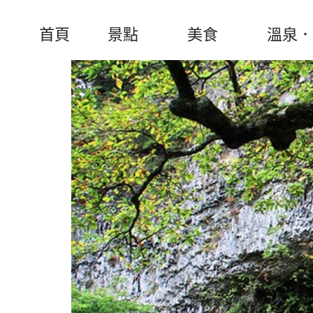
首頁
景點
美食
溫泉．