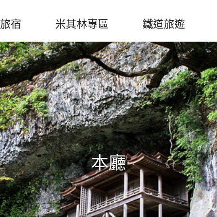
旅宿
米其林專區
鐵道旅遊
本廳