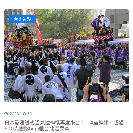
台北景點
2023-10-30
日本愛媛道後溫泉撞神轎再度來台！ 4座神轎、超過
600人團隊high翻台北溫泉季