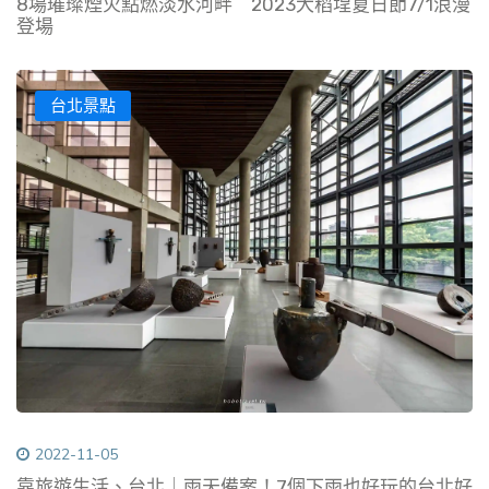
8場璀璨煙火點燃淡水河畔 2023大稻埕夏日節7/1浪漫
登場
台北景點
2022-11-05
靠旅遊生活、台北｜雨天備案！7個下雨也好玩的台北好