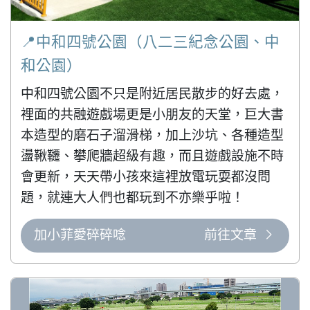
📍中和四號公園（八二三紀念公園、中
和公園）
中和四號公園不只是附近居民散步的好去處，
裡面的共融遊戲場更是小朋友的天堂，巨大書
本造型的磨石子溜滑梯，加上沙坑、各種造型
盪鞦韆、攀爬牆超級有趣，而且遊戲設施不時
會更新，天天帶小孩來這裡放電玩耍都沒問
題，就連大人們也都玩到不亦樂乎啦！
加小菲愛碎碎唸
前往文章