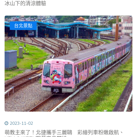
冰山下的清涼體驗
台北景點
2023-11-02
萌教主來了！北捷攜手三麗鷗 彩繪列車粉嫩啟航、