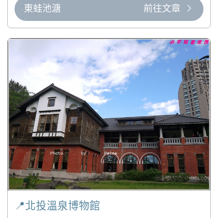
東蛙池溏
前往文章
📍北投溫泉博物館