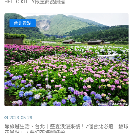
HELLO KITTY限量商品開搶
台北景點
2023-05-29
靠旅遊生活、台北｜盛夏浪漫來襲！7個台北必追「繡球
花景點」，夢幻花海超好拍