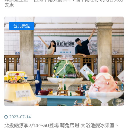
去處
台北景點
2023-07-14
北投納涼季7/14～30登場 萌兔帶遊 大浴池變冰果室、