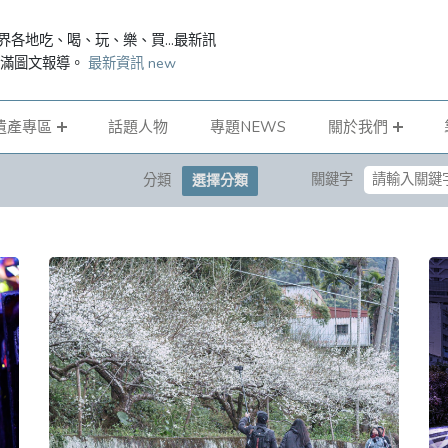
界各地吃、喝、玩、樂、買...最新訊
滿滿圖文報導。
最新資訊 new
遺產專區
話題人物
專題NEWS
關於我們
關鍵字
分類
選擇分類