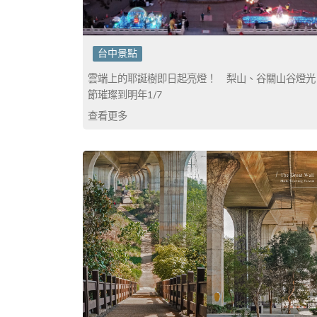
台中景點
雲端上的耶誕樹即日起亮燈！ 梨山、谷關山谷燈光
節璀璨到明年1/7
查看更多