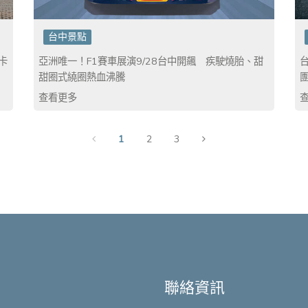
台中景點
卡
亞洲唯一！F1賽車展演9/28台中開飆 疾駛燒胎、甜
甜圈式繞圈熱血沸騰
查看更多
1
2
3
聯絡資訊