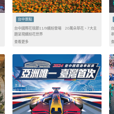
台中景點
台中國際花毯節11/9繽紛登場 20萬朵草花、7大主
題呈現繽紛花世界
查看更多