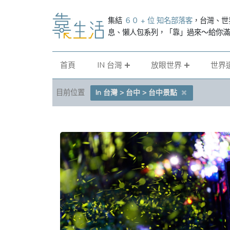
集結
６０ + 位 知名部落客
，台灣、世
息、懶人包系列，「靠」過來～給你
首頁
IN 台灣
放眼世界
世界
目前位置
In 台灣 > 台中 > 台中景點