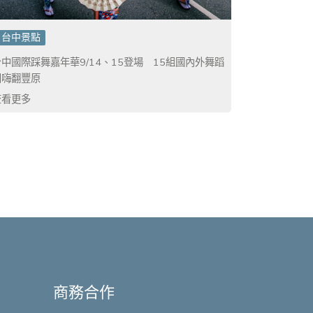
台中景點
台中國際踩舞嘉年華9/14、15登場 15組國內外舞蹈
團嗨翻豐原
查看更多
商務合作