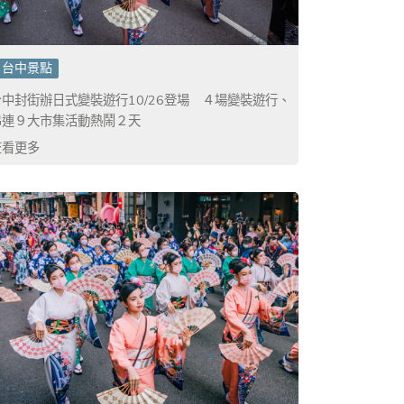
台中景點
台中封街辦日式變裝遊行10/26登場 ４場變裝遊行、
串連９大市集活動熱鬧２天
查看更多