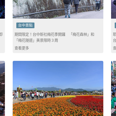
台中景點
即
期間限定！台中新社梅花季開鑼 「梅花森林」和
「梅花隧道」美景限時３周
查看更多