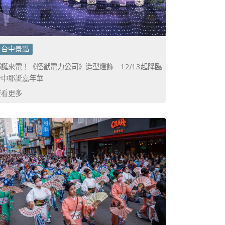
台中景點
耶誕來電！《怪獸電力公司》造型燈飾 12/13起降臨
台中耶誕嘉年華
查看更多