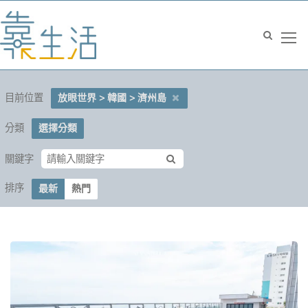
目前位置
放眼世界 > 韓國 > 濟州島
分類
選擇分類
關鍵字
排序
最新
熱門