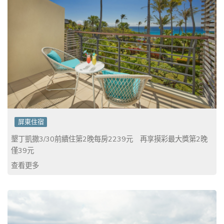
屏東住宿
墾丁凱撒3/30前續住第2晚每房2239元 再享摸彩最大獎第2晚
僅39元
查看更多