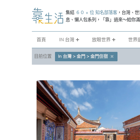
集結
６０ + 位 知名部落客
，台灣、世
息、懶人包系列，「靠」過來～給你
首頁
IN 台灣
放眼世界
世界
目前位置
In 台灣 > 金門 > 金門住宿