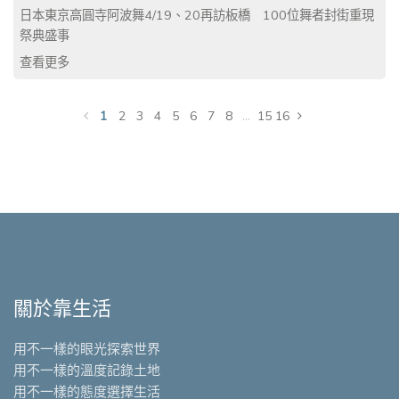
日本東京高圓寺阿波舞4/19、20再訪板橋 100位舞者封街重現
祭典盛事
查看更多
1
...
2
3
4
5
6
7
8
15
16
關於靠生活
用不一樣的眼光探索世界
用不一樣的溫度記錄土地
用不一樣的態度選擇生活