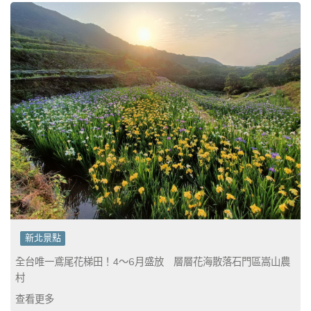
新北景點
全台唯一鳶尾花梯田！4～6月盛放 層層花海散落石門區嵩山農
村
查看更多