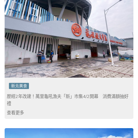
新北美食
歷經2年改建！萬里龜吼漁夫「新」市集4/2開幕 消費滿額抽好
禮
查看更多