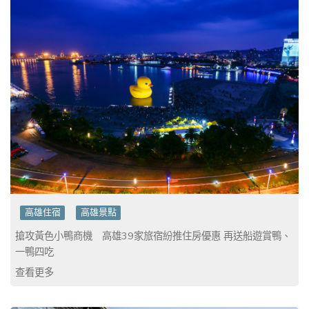
高雄住宿
高雄景點
搶攻黃色小鴨商機 高雄39家旅宿紛推住房優惠 再送船遊賞鴨、
一鴨四吃
查看更多