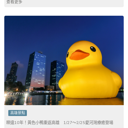
查看更多
高雄景點
睽違10年！黃色小鴨重返高雄 1/27～2/25愛河灣療癒登場