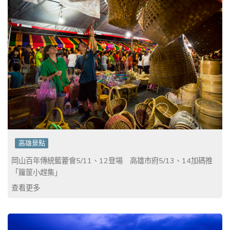
高雄景點
岡山百年傳統籃籗會5/11、12登場 高雄市府5/13、14加碼推
「籮筐小趕集」
查看更多