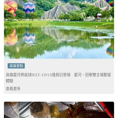
高雄景點
高雄愛月熱氣球9/23-10/15逢假日登場 愛河、田寮雙主場繫留
體驗
查看更多