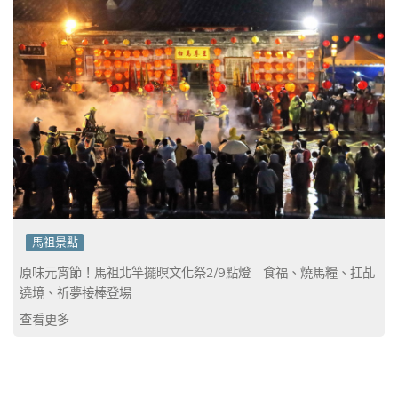
馬祖景點
原味元宵節！馬祖北竿擺暝文化祭2/9點燈 食福、燒馬糧、扛乩
遶境、祈夢接棒登場
查看更多