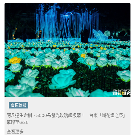
台東景點
阿凡達生命樹、5000朵發光玫瑰超吸睛！ 台東「鐵花燈之祭」
璀璨至6/25
查看更多