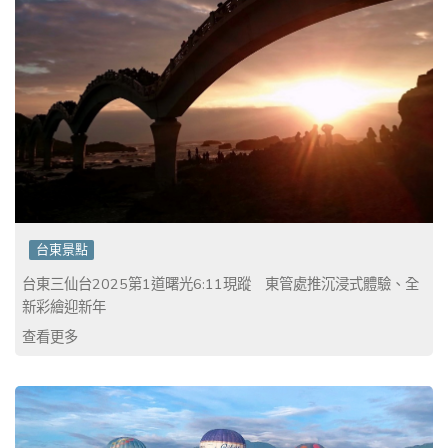
台東景點
台東三仙台2025第1道曙光6:11現蹤 東管處推沉浸式體驗、全
新彩繪迎新年
查看更多