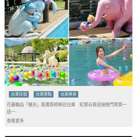
台東住宿
台東景點
台東美食
花蓮翰品「幾米」裝置藝術移往台東 紅葉谷喜迎接推門票買一
送一
查看更多