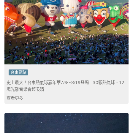
台東景點
史上最大！台東熱氣球嘉年華7/6～8/19登場 30顆熱氣球、12
場光雕音樂會超吸睛
查看更多