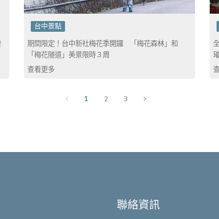
台中景點
變
期間限定！台中新社梅花季開鑼 「梅花森林」和
「梅花隧道」美景限時３周
查看更多
1
2
3
聯絡資訊