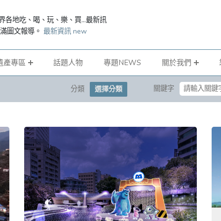
界各地吃、喝、玩、樂、買...最新訊
滿滿圖文報導。
最新資訊 new
遺產專區
話題人物
專題NEWS
關於我們
關鍵字
分類
選擇分類