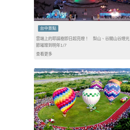
台中景點
雲端上的耶誕樹即日起亮燈！ 梨山、谷關山谷燈光
節璀璨到明年1/7
查看更多