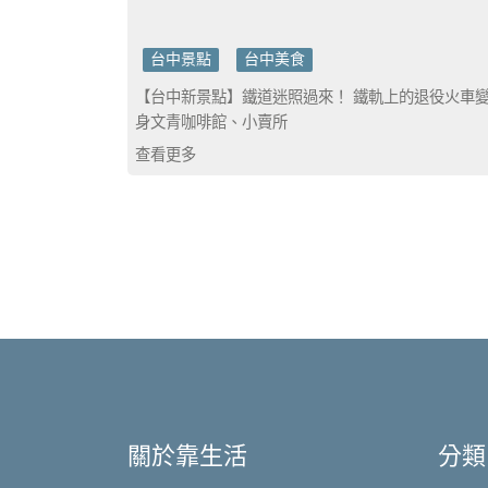
台中景點
台中美食
【台中新景點】鐵道迷照過來！ 鐵軌上的退役火車
身文青咖啡館、小賣所
查看更多
關於靠生活
分類