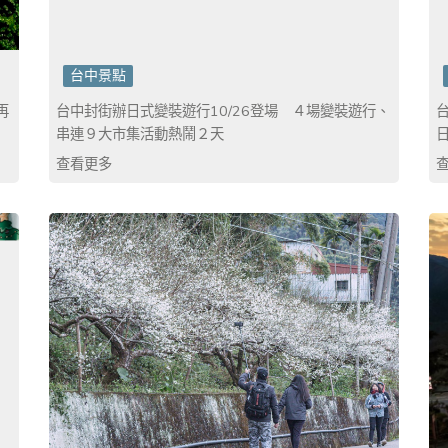
台中景點
再
台中封街辦日式變裝遊行10/26登場 ４場變裝遊行、
串連９大市集活動熱鬧２天
查看更多