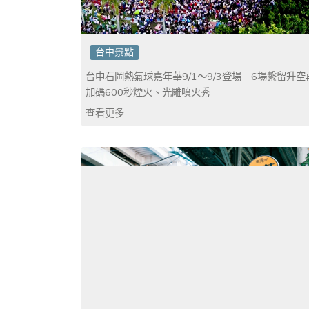
台中景點
台中石岡熱氣球嘉年華9/1～9/3登場 6場繫留升空
加碼600秒煙火、光雕噴火秀
查看更多