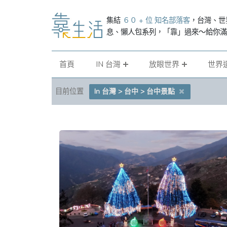
集結
６０ + 位 知名部落客
，台灣、世
息、懶人包系列，「靠」過來～給你
首頁
IN 台灣
放眼世界
世界
目前位置
In 台灣 > 台中 > 台中景點