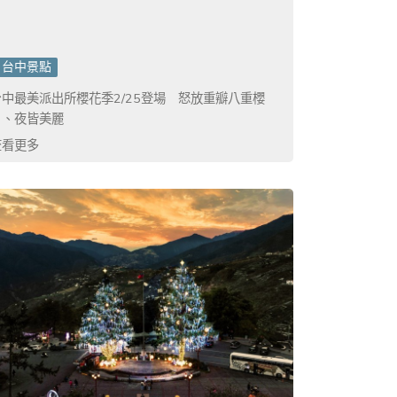
台中景點
台中最美派出所櫻花季2/25登場 怒放重瓣八重櫻
日、夜皆美麗
查看更多