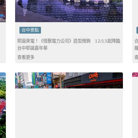
台中景點
耶誕來電！《怪獸電力公司》造型燈飾 12/13起降臨
台中耶誕嘉年華
查看更多