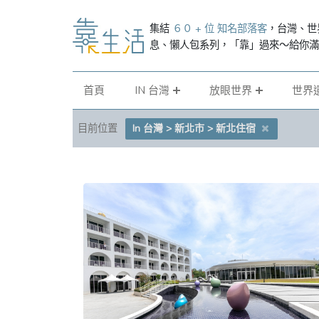
集結
６０ + 位 知名部落客
，台灣、世
息、懶人包系列，「靠」過來～給你
首頁
IN 台灣
放眼世界
世界
目前位置
In 台灣 > 新北市 > 新北住宿