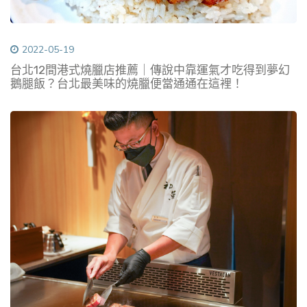
2022-05-19
台北12間港式燒臘店推薦｜傳說中靠運氣才吃得到夢幻
鵝腿飯？台北最美味的燒臘便當通通在這裡！