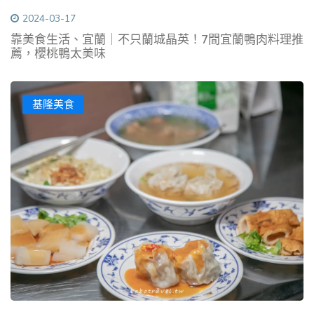
2024-03-17
靠美食生活、宜蘭｜不只蘭城晶英！7間宜蘭鴨肉料理推
薦，櫻桃鴨太美味
基隆美食