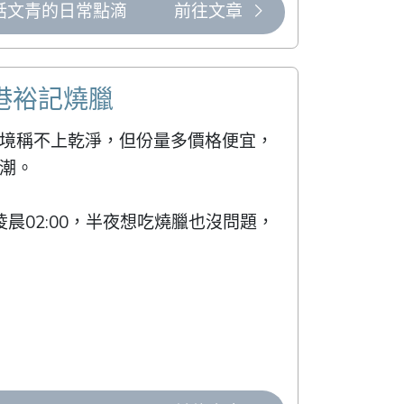
幹話文青的日常點滴
前往文章
港裕記燒臘
境稱不上乾淨，但份量多價格便宜，
潮。

凌晨02:00，半夜想吃燒臘也沒問題，