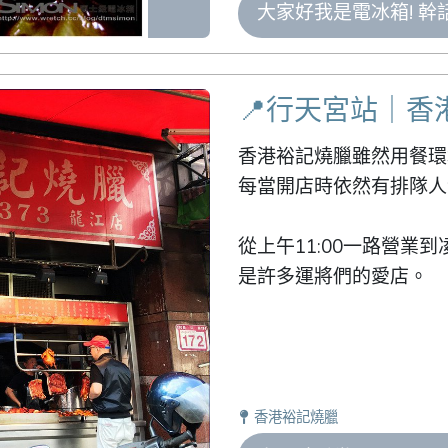
大家好我是電冰箱! 
📍行天宮站｜香
香港裕記燒臘雖然用餐環
每當開店時依然有排隊人
從上午11:00一路營業到
是許多運將們的愛店。
香港裕記燒臘