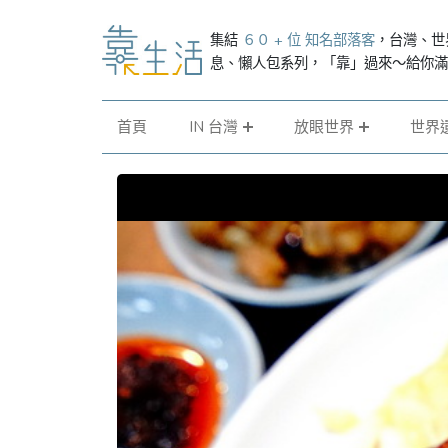
集結
６０ + 位 知名部落客
，台灣、世
息、懶人包系列，「靠」過來～給你
首頁
IN 台灣
放眼世界
世界