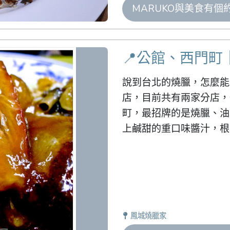
MARUKO與美食有個
📍公館、西門町
說到台北的燒臘，怎麼能
店，目前共有兩家分店，
町，最招牌的是燒臘、油
上鹹甜的重口味醬汁，根
鳳城燒臘家