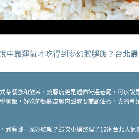
傳說中靠運氣才吃得到夢幻鵝腿飯？台北
式茶餐廳和飲茶，燒臘店更是遍佈街邊巷尾，可以說
鴨腿飯，好吃的鴨腿皮脆肉甜還要兼顧油香，真的會
，到底哪一家好吃呢？這次小編整理了12家台北人氣