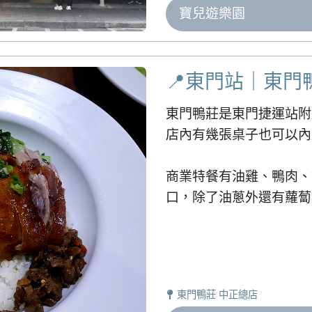
寶兒遊樂園
📍東門站｜東門
東門鴨莊是東門捷運站附
店內有幾張桌子也可以內
商業特餐有油雞、鴨肉、
口，除了油蔥外還有蘿蔔
東門鴨莊 中正總店