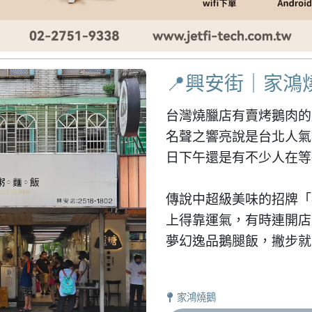
📍興安街｜家鴻
台灣燒臘店有賣烤鵝肉的
名聲之響亮說是台北人氣
日下午還是有不少人在等
傳說中超級美味的招牌「
上得靠運氣，有時連開店
夢幻逸品鵝腿飯，撇步就
家鴻燒鵝