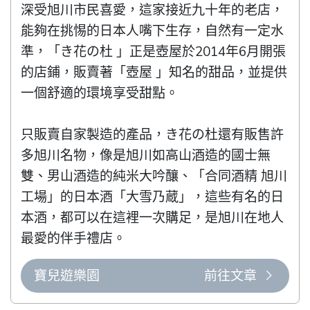
深受旭川市民喜愛，這家接近九十年的老店，
能夠在挑惕的日本人嘴下生存，自然有一定水
準，「き花の杜 」正是壺屋於2014年6月開張
的店鋪，販賣著「壺屋 」知名的甜品，並提供
一個舒適的環境享受甜點。

只販賣自家製造的產品，き花の杜還有販售許
多旭川名物，像是旭川如高山酒造的國士無
雙、男山酒造的純米大吟釀、「合同酒精 旭川
工場」的日本酒「大雪乃蔵」，這些有名的日
本酒，都可以在這裡一次購足，是旭川在地人
最愛的伴手禮店。
寶兒遊樂園
前往文章