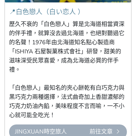
📍白色戀人（白い恋人 ）
歷久不衰的「白色戀人」算是北海道相當資深
的伴手禮，就算沒去過北海道，也絕對聽過它
的名聲！1976年由北海道知名點心製造商
「ISHIYA 石屋製菓株式會社」研發，甜美的
滋味深受民眾喜愛，成為北海道必買的伴手
禮。

「白色戀人」最知名的夾心餅乾有白巧克力與
黑巧克力兩種選擇，法式曲奇加上香甜濃郁的
巧克力奶油內餡，美味程度不言而喻，一不小
心就可能全吃光！
JINGXUAN時空旅人
前往文章