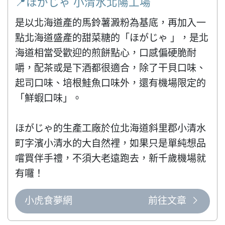
📍ほがじゃ 小清水北陽工場
是以北海道產的馬鈴薯澱粉為基底，再加入一
點北海道盛產的甜菜糖的「ほがじゃ 」，是北
海道相當受歡迎的煎餅點心，口感偏硬脆耐
嚼，配茶或是下酒都很適合，除了干貝口味、
起司口味、培根鮭魚口味外，還有機場限定的
「鮮蝦口味」。

ほがじゃ的生產工廠於位北海道斜里郡小清水
町字濱小清水的大自然裡，如果只是單純想品
嚐買伴手禮，不須大老遠跑去，新千歲機場就
有囉！
小虎食夢網
前往文章