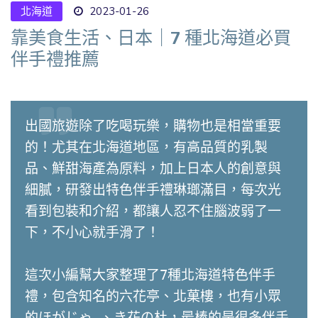
北海道
2023-01-26
靠美食生活、日本｜7 種北海道必買
伴手禮推薦
出國旅遊除了吃喝玩樂，購物也是相當重要
的！尤其在北海道地區，有高品質的乳製
品、鮮甜海產為原料，加上日本人的創意與
細膩，研發出特色伴手禮琳瑯滿目，每次光
看到包裝和介紹，都讓人忍不住腦波弱了一
下，不小心就手滑了！

這次小編幫大家整理了7種北海道特色伴手
禮，包含知名的六花亭、北菓樓，也有小眾
的ほがじゃ 、き花の杜，最棒的是很多伴手