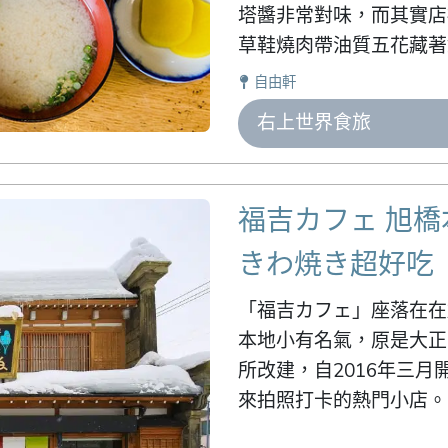
塔醬非常對味，而其實店
草鞋燒肉帶油質五花藏著
自由軒
右上世界食旅
福吉カフェ 旭
きわ焼き超好吃
「福吉カフェ」座落在在
本地小有名氣，原是大正1
所改建，自2016年三
來拍照打卡的熱門小店。
