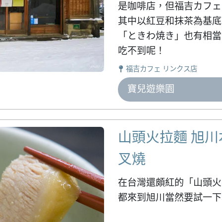
是咖啡店，但福吉カフェ
其中以紅豆和抹茶為基底
「ときわ焼き」也有相當
吃不到呢！
福吉カフェ リンクス店
寶兒遊樂園
山頭火拉麵 旭
叉燒
在台灣還頗紅的「山頭火
都來到旭川當然要試一下