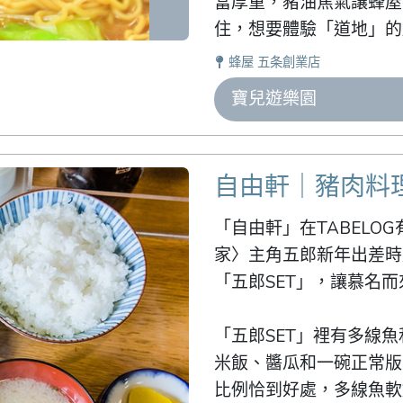
當厚重，豬油焦氣讓蜂屋
住，想要體驗「道地」的
蜂屋 五条創業店
寶兒遊樂園
自由軒｜豬肉料
「自由軒」在TABELO
家〉主角五郎新年出差時
「五郎SET」，讓慕名而
「五郎SET」裡有多線
米飯、醬瓜和一碗正常版
比例恰到好處，多線魚軟