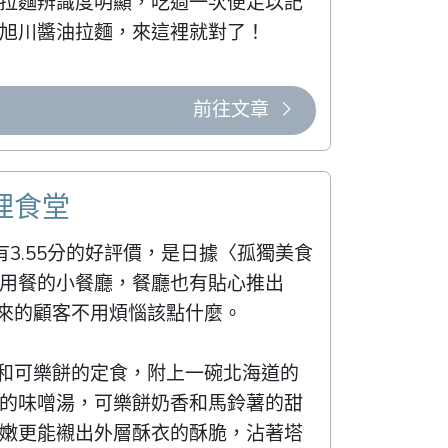
拉麵辨識度明顯，吃過一次便足以記
旭川醬油拉麵，來這裡就對了！
前往文章
理食堂
G有3.55分的好評價，是日據〈孤獨美食
用餐的小餐廳，餐廳也有貼心推出
來的顧客不用煩惱該點什麼。

魚和可樂餅的定食，附上一碗北海道的
的味噌湯，可樂餅奶香和馬鈴薯的甜
嫩更能襯出外層酥衣的酥脆，沾著塔