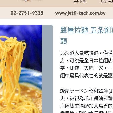
蜂屋拉麵 五条
頭
北海道人愛吃拉麵，僅僅
店，可說是全日本拉麵店
字，即使一天吃一家，一
麵中最具代表性的就是醬
蜂屋ラーメン昭和22年(1
史，被視為旭川醬油拉麵
海陸雙重湯頭加入焦香的