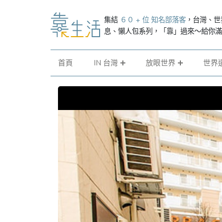
集結
６０ + 位 知名部落客
，台灣、世
息、懶人包系列，「靠」過來～給你
首頁
IN 台灣
放眼世界
世界