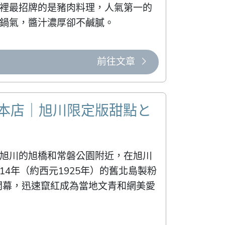
裡最招牌的是豬肉料理，人氣第一的
鍋氣，醬汁濃厚卻不鹹膩。
前往文章
橋本店｜旭川限定版甜點と
旭川的旭橋和常磐公園附近，在旭川
4年（約西元1925年）的舊北島製粉
月開幕，迅速竄紅成為當地文青和網美愛