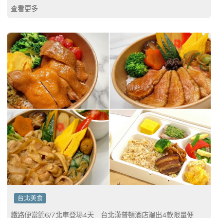
查看更多
台北美食
鐵路便當節6/7北車登場4天 台北漢普頓酒店端出4款限量便