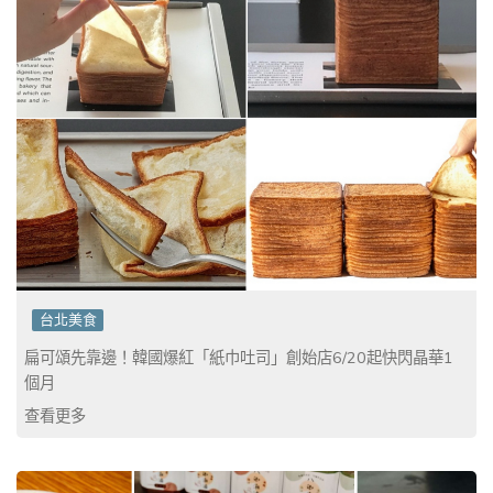
台北美食
扁可頌先靠邊！韓國爆紅「紙巾吐司」創始店6/20起快閃晶華1
個月
查看更多