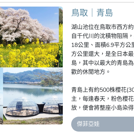
鳥取｜青島
湖山池位在鳥取市西方約
自千代川的沈積物阻隔，
18公里、面積6.9平方
方公里還大，是全日本最
島，其中以最大的青島為
歡的休閒地方。

青島上有約500株櫻花(
主，每逢春天，粉色櫻花
放，便會將整座小島染得
傑菲亞娃