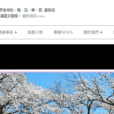
界各地吃、喝、玩、樂、買...最新訊
滿滿圖文報導。
最新資訊 new
遺產專區
話題人物
專題NEWS
關於我們