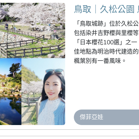
鳥取｜久松公園
「鳥取城跡」位於久松公
包括染井吉野櫻與里櫻等
「日本櫻花100選」之
佳地點為明治時代建造的
楓葉別有一番風味。
傑菲亞娃