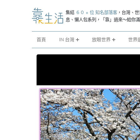
集結
６０ + 位 知名部落客
，台灣、世
息、懶人包系列，「靠」過來～給你
首頁
IN 台灣
放眼世界
世界