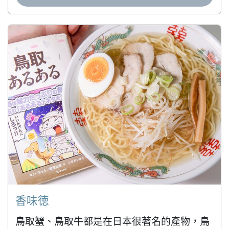
香味徳
鳥取蟹、鳥取牛都是在日本很著名的產物，鳥