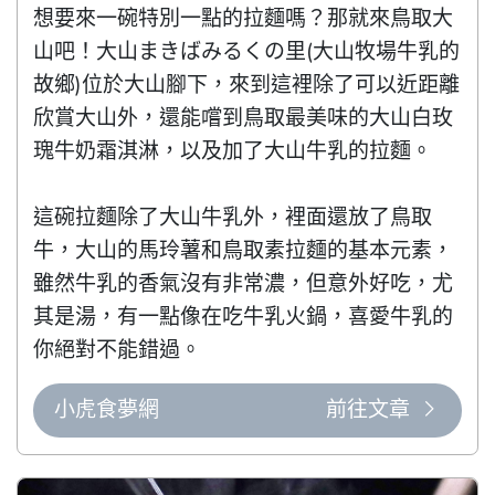
想要來一碗特別一點的拉麵嗎？那就來鳥取大
山吧！大山まきばみるくの里(大山牧場牛乳的
故鄉)位於大山腳下，來到這裡除了可以近距離
欣賞大山外，還能嚐到鳥取最美味的大山白玫
瑰牛奶霜淇淋，以及加了大山牛乳的拉麵。

這碗拉麵除了大山牛乳外，裡面還放了鳥取
牛，大山的馬玲薯和鳥取素拉麵的基本元素，
雖然牛乳的香氣沒有非常濃，但意外好吃，尤
其是湯，有一點像在吃牛乳火鍋，喜愛牛乳的
你絕對不能錯過。
小虎食夢網
前往文章