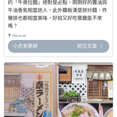
的「牛骨拉麵」絕對是必點，剛剛好的醬油與
牛油香氣相當迷人，此外鐵板漢堡排炒麵、炸
豬排也都相當美味，好拍又好吃餐廳能不來
嗎？
Mikazuki
小虎食夢網
前往文章