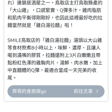
れ）連鎖居酒屋之一，鳥取店主打鳥取縣產的
「大山雞」，口感緊實、Q彈多汁，雞肉脂肪
和肌肉平衡得剛剛好，也因此這裡最好吃的拉
麵當然就是「雞白湯拉麵」啦！

SMILE鳥取店的「雞白湯拉麵」湯頭以大山雞
等食材熬煮8小時以上，味鮮、濃厚、且讓人
喝到滿嘴的膠質，拉麵還附上3片白嫩嫩且帶
點粉紅色澤的雞胸肉片，湯鮮、肉水嫩，加上
中直麵體的Q彈，最適合當成一天完美的收
尾。
齊哥的食旅探go
前往文章