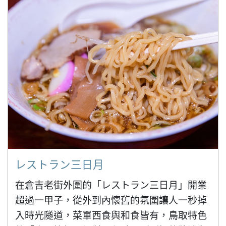
レストラン三日月
在倉吉老街外圍的「レストラン三日月」開業
超過一甲子，從外到內懷舊的氛圍讓人一秒掉
入時光隧道，菜單西食與和食皆有，鳥取特色