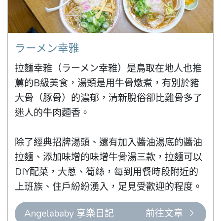
ラーメン幸雅
拉麵幸雅（ラーメン幸雅）是鳥取在地人也推
薦的B級美食，湯頭是用牛骨燉煮，有別於豬
大骨（豚骨）的濃郁，清新脫俗卻比雞骨多了
迷人的牛肉麵香。

除了經典招牌湯頭、還有加入醬油湯底的醬油
拉麵、添加味增的味增牛骨湯三款，拉麵可以
DIY配菜，大蔥、筍絲，每到用餐時段附近的
上班族、住戶紛紛湧入，足見受歡迎的程度。
Angelababy 享樂日記
前往文章