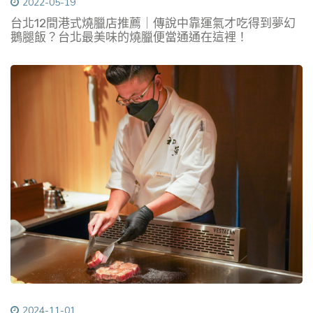
2022-05-19
台北12間港式燒臘店推薦｜傳說中靠運氣才吃得到夢幻
鵝腿飯？台北最美味的燒臘便當通通在這裡！
2024-11-01