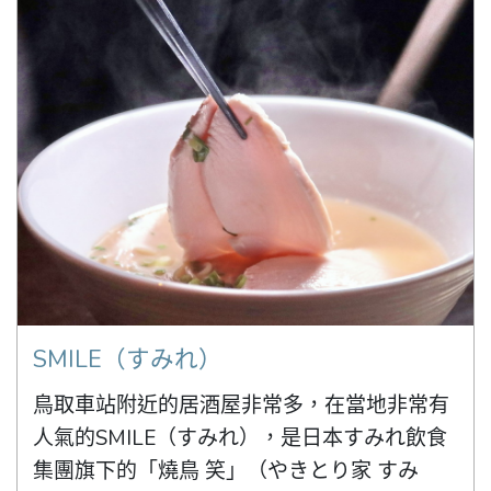
SMILE（すみれ）
鳥取車站附近的居酒屋非常多，在當地非常有
人氣的SMILE（すみれ），是日本すみれ飲食
集團旗下的「燒鳥 笑」（やきとり家 すみ