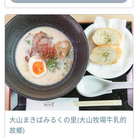
大山まきばみるくの里(大山牧場牛乳的
故鄉)