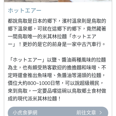
ホットエアー
都說鳥取是日本的鄉下，濱村溫泉則是鳥取的
鄉下溫泉鄉，可就在這鄉下的鄉下，竟然藏著
一間鳥取唯一的米其林拉麵「ホットエア
ー」！更妙的是它的前身是一家中古汽車行。

「ホットエアー」以鹽、醬油兩種風味的拉麵
為主，也有頗受熟客歡迎的擔擔麵和味噌、不
定時還會推出魚味噌、魚醬油等湯頭的拉麵，
價位大約800~1000日幣，可以說超級親民，
來到鳥取，一定要品嚐這碗以鳥取鄉土食材做
成的現代派米其林拉麵！
小虎食夢網
前往文章