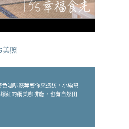
G美照
特色咖啡廳等著你來造訪，小編幫
G爆紅的網美咖啡廳，也有自然田