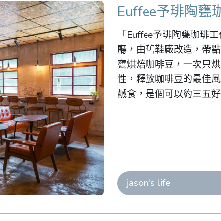
Euffee予琲陶
「Euffee予琲陶甕珈
廳，由舊鞋廠改造，帶點
甕烘焙咖啡豆，一次只烘
性，釋放咖啡豆的最佳風
鹹食，是個可以約三五好
jason's life