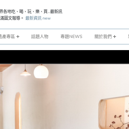
界各地吃、喝、玩、樂、買...最新訊
滿滿圖文報導。
最新資訊 new
遺產專區
話題人物
專題NEWS
關於我們