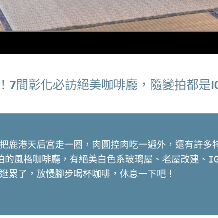
！7間彰化必訪絕美咖啡廳，隨變拍都是I
把鹿港天后宮走一圈，肉圓控肉吃一遍外，還有許多
拍的風格咖啡廳，有絕美白色系玻璃屋、老屋改建、I
逛累了，放慢腳步喝杯咖啡，休息一下吧！