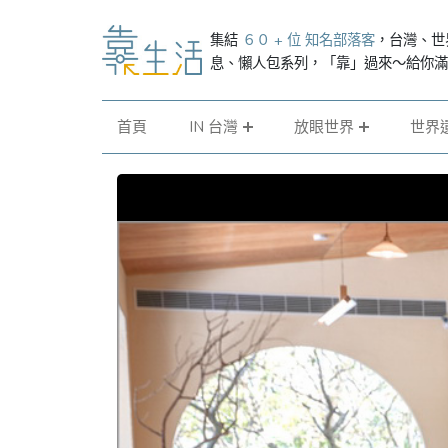
集結
６０ + 位 知名部落客
，台灣、世
息、懶人包系列，「靠」過來～給你
首頁
IN 台灣
放眼世界
世界