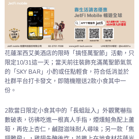
花蓮潔西艾美酒店的限時「搞怪萬聖節」活動，只
限定10/31這一天；當天前往裝飾充滿萬聖節氣氛
的「SKY BAR」小酌或任點輕食，符合低消並於
社群平台打卡發文，即隨機贈送2款小食其中一
份。
2款當日限定小食其中的「長蛆趾入」外觀驚嚇指
數破表，彷彿吃進一根真人手指，煙燻鮭魚配上蘆
筍，再佐上杏仁，鹹甜滋味耐人尋味；另一款「焦
翅難飛」，雞翅先醃後炸，並撒上在地食材花蓮光