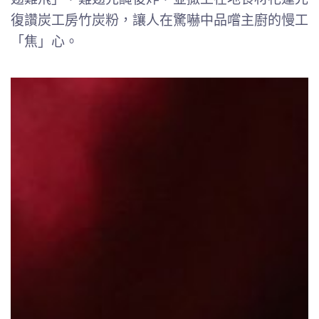
復讚炭工房竹炭粉，讓人在驚嚇中品嚐主廚的慢工
「焦」心。