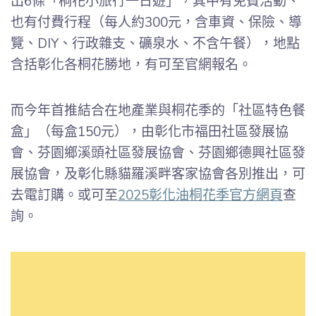
出6條「桐花小旅行一日遊」，其中有免費活動、
也有付費行程（每人約300元，含車資、保險、導
覽、DIY、行政雜支、礦泉水、不含午餐），地點
含括彰化各桐花勝地，有可至官網報名。
而今年首推結合在地產業與桐花季的「社區特色餐
盒」（每盒150元），由彰化市福田社區發展協
會、芬園鄉溪頭社區發展協會、芬園鄉德興社區發
展協會，及彰化縣貓羅溪畔客家協會各別推出，可
去電訂購。或可至
2025彰化油桐花季官方網頁
查
詢。