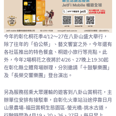
今年的彰化桐花季4/12～27在八卦山盛大舉行，
除了往年的「伯公祭」、藝文饗宴之外，今年還有
各社區推出的特色餐盒、桐遊小旅行等亮點。此
外，今年2場桐花之夜將於4/26、27晚上19:30起
在彰化縣立體育場辦理，分別邀請「十鼓擊樂團」
及「長榮交響樂團」登台演出。
另為服務搭乘大眾運輸的遊客到八卦山賞桐花，主
辦單位安排有接駁車，自彰化火車站沿途停靠日月
山景農場-福田賞桐生態園區-螢光橋-挑水古道，
行駛時間為4月19、20、26、27日，每日早上