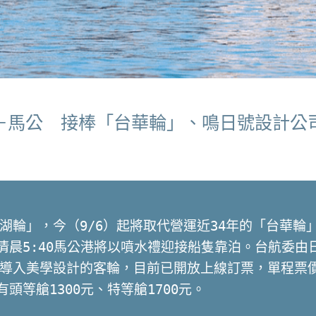
雄－馬公 接棒「台華輪」、鳴日號設計公
湖輪」，今（9/6）起將取代營運近34年的「台華輪」
7清晨5:40馬公港將以噴水禮迎接船隻靠泊。台航委
導入美學設計的客輪，目前已開放上線訂票，單程票價：
有頭等艙1300元、特等艙1700元。