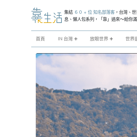
集結
６０ + 位 知名部落客
，台灣、世
息、懶人包系列，「靠」過來～給你
首頁
IN 台灣
放眼世界
世界