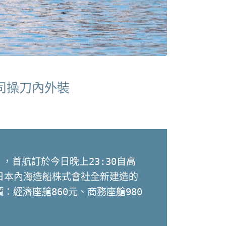
司操刀內外裝
，首航訂於今日晚上23:30自高
由日本內海造船株式會社全新建造的
經濟座艙860元、商務座艙980