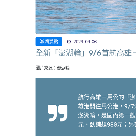
澎湖景點
2023-09-06
全新「澎湖輪」9/6首航高
圖片來源：澎湖輪
航行高雄－馬公的「澎
雄港開往馬公港，9/
澎湖輪，是國內第一艘
元、臥鋪艙980元；另