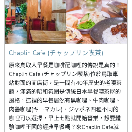
Chaplin Cafe (チャップリン喫茶)
原來鳥取人早餐是咖啡配咖哩的傳說是真的！
Chaplin Cafe (チャップリン喫茶)位於鳥取車
站對面的商店街，是一間有40年歷史的老喫茶
館，滿滿的昭和氛圍是傳統日本早餐喫茶屋的
風格，這裡的早餐居然有黑咖哩、牛肉咖哩、
肉醬咖哩(キーマカレ)、ジャポネ四種不同的
咖哩可以選擇，早上七點就開始營業，想要體
驗咖哩王國的經典早餐嗎？來Chaplin Cafe就