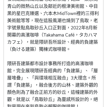
青山的微熱山丘以及鄰近的根津美術館、中目
黑的星巴克臻選、六本木MidTown裡的三得利
美術館等等，現在這股風潮也燒到了鳥取，老
字號景點鳥取砂丘入口正對面，2022年8月新
開幕的高濱咖啡（Takahama Café，タカハマ
カフェ），就是隈研吾所設計、經典的負建築
（負ける建築）獨棟式咖啡館。

隈研吾建築都市設計事務所打造的高濱咖啡
館，完全展現隈研吾經典的「負建築」、「層
層堆疊」、「與環境相互融合」3大理念。所
謂「負建築」，融合後方的山林、建築外觀的
顏色則為了融合正前方的砂丘，這幢建築的外
觀，就是以「鳥取砂丘」為靈感所設計的，絕
對是現在來到鳥取必朝聖的咖啡館！