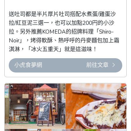
送吐司都是半片厚片吐司搭配水煮蛋/雞蛋沙
拉/紅豆泥三選一，也可以加點200円的小沙
拉。另外推薦KOMEDA的招牌料理「Shiro-
Noir」，烤得軟酥、熱呼呼的丹麥麵包加上霜
淇淋，「冰火五重天」就是這滋味！
小虎食夢網
前往文章