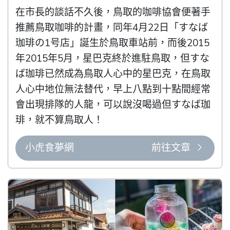
在市長的談話不久後，鳥取的咖啡協會便著手
推薦鳥取咖啡的計畫，同年4月22日「すなば
珈琲の1号店」誕生於鳥取車站前，而後2015
年2015年5月，星巴克終於進駐鳥取，但すな
ば珈琲已然成為鳥取人心中的星巴克，在鳥取
人心中地位無法替代，早上八點到十點間經常
會出現排隊的人龍，可以說沒喝過但すなば珈
琲，就不算鳥取人！
小虎食夢網
前往文章