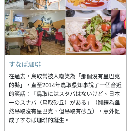
すなば珈琲
在過去，鳥取常被人嘲笑為「那個沒有星巴克
的縣」，直至2014年鳥取県知事說了一個音近
的笑話：「鳥取にはスタバはないけど、日本
一のスナバ（鳥取砂丘）がある」（翻譯為雖
然鳥取沒有星巴克，但鳥取有砂丘），意外促
成了すなば珈琲的誕生。
