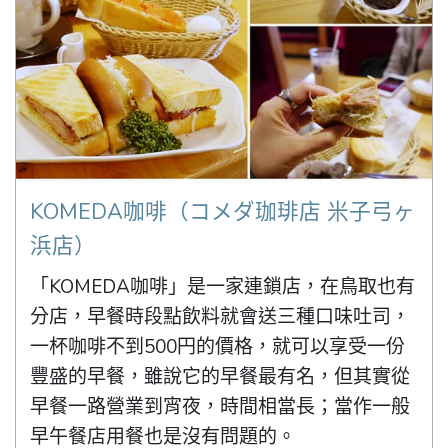
KOMEDA咖啡（コメダ珈琲店 米子弓ヶ
浜店）
「KOMEDA咖啡」是一家連鎖店，在鳥取也有
分店，早餐時段點飲料就會送三種口味吐司，
一杯咖啡不到500円的價格，就可以享受一份
豐盛的早餐，雖說它的早餐最有名，但其實從
早餐一路營業到宵夜，時間相當長；當作一般
早午餐店用餐也是沒有問題的。
