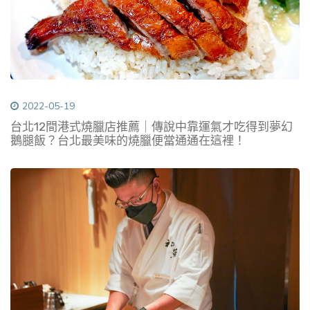
2022-05-19
台北12間港式燒臘店推薦｜傳說中靠運氣才吃得到夢幻
鵝腿飯？台北最美味的燒臘便當通通在這裡！