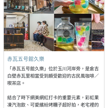
赤瓦五号館久樂
「赤瓦五号館久樂」位於玉川河岸旁，是倉吉
白壁赤瓦里相當受到頗受歡迎的古民風咖啡／
喫茶店。

結合了時下網美網紅打卡的重要元素，彩虹果
凍汽泡飲、可愛繽紛烤糰子超好拍，老宅裡的